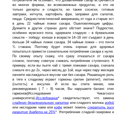
потребители не осознают, что добавленный сахар встречается
во многих формах, во всевозможных продуктах, и это не
только десерты и сладости, но также сосиски, готовые
завтраки, кетчупа, картофель фри, заправки для салатов,
пицца. Среднестатистический американец от года и старше ест
в день 22 чайные ложки сахара. Ошеломляющие цифры.
Думаете в других странах дело обстоит иначе? Подростки,
особенно мужского пола, одержали сладкую – в буквальном
смысле – победу: юноши в возрасте 14–18 лет съедают в день
больше 34 чайных ложек сахара. 34 чайные ложки – это почти
¾ стакана. Поэтому будет очень хорошо для здоровья
попытаться привести сознательное потребление сахара к нулю.
По своему опыту скажу, что сразу отказаться от сахара
сложно, поэтому советую снижать потребление ступенчато. К
примеру, если вы пьете чай с тремя ложками сахара, сначала
снизьте его до 2х, через месяц до 1ой, еще через пару месяцев
начните наслаждаться вкусом чая без сахара. Решающую роль
в тяге к сладкому играют гормоны грелин (аппетит), лептин
(сытость) и инсулин. И если вы спите менее, чем
рекомендовано ( 7 – 9) часов, Вы нарушаете баланс этих
гармонов(Исследования Чикагского
университета).
Исследование
* свидетельствует, что замена
сладкого безалкогольного напитка
или сладкого молока
водой
или несладким чаем или
кофе
может помочь
сократить риск
развития диабета на 25%
*.
Употребление сладкой газировки и