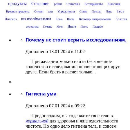
продукты
Сознание
рецепт
Статистика
Вегетарианство
Кишечник
Тест
Упражнения
Вредные продукты
Ступни
шея
Спина
Пальцы
Лень
как нас обманывают
Диагноз
Золотая
Кожа
Ногти
Витамины микроэлементы
Диета
середина
Печень
Мозг
Пясть
Плацебо
Почему не стоит верить исследованиям.
Дополнено 13.01.2024 в 11:02
При желании можно найти бесконечное
количество исследование опровергающих друг
друга. Если брать в расчет только...
Гигиена ума
Дополнено 07.01.2024 в 09:22
Предположим, вы содержите свое тело в
нормальной
для здоровья и жизнедеятельности
чистоте. Но одно дело гигиена тела, и совсем