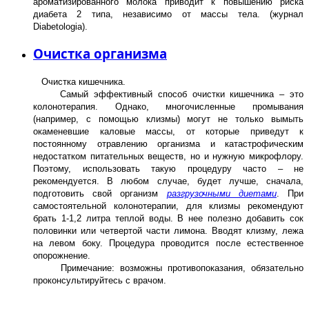
ароматизированного молока приводит к повышению риска
диабета 2 типа, независимо от массы тела. (журнал
Diabetologia).
Очистка организма
Очистка кишечника.
Самый эффективный способ очистки кишечника – это
колонотерапия. Однако, многочисленные промывания
(например, с помощью клизмы) могут не только вымыть
окаменевшие каловые массы, от которые приведут к
постоянному отравлению организма и катастрофическим
недостатком питательных веществ, но и нужную микрофлору.
Поэтому, использовать такую процедуру часто – не
рекомендуется. В любом случае, будет лучше, сначала,
подготовить свой организм
разгрузочными диетами
.
При
самостоятельной колонотерапии, для клизмы рекомендуют
брать 1-1,2 литра теплой воды. В нее полезно добавить сок
половинки или четвертой части лимона. Вводят клизму, лежа
на левом боку. Процедура проводится после естественное
опорожнение.
Примечание: возможны противопоказания, обязательно
проконсультируйтесь с врачом.