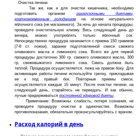
Очистка печени.
Так же, как и для очистки кишечника, необходимо
подготовить организм
разгрузочными диетами,
кратковременным голоданием
на основе натурального
яблочного сока (не магазинного). За ночь до начала процедуры,
проведите очистительную клизму. Весь следующий день до
вечера, можно употреблять только яблочный сок.
Непосредственно процедура начинается с приема 150 граммов
(7-8 ст. ложки), заранее подготовленной смеси свежего
оливкового масла и лимонного сока. Всего же для первой
процедуры достаточно 300 гр. свежего оливкового масла, 300
гр. свежевыжатого лимонного сока. Смесь должна быть
теплой. Процедура осуществляется, лежа на правом боку. Для
активизации работы печени используйте грелку, прикладывая
ее к под правый бок. Повторные приемы смеси,
осуществляются каждые 15 минут. После очистки печени, на
следующий день, старайтесь не переедать. И как обычно,
лучше придерживаться
постоянной
здоровой диеты
.
Примечание: Возможны: слабость, потеря сознания, не
проводите процедуру очистки в одиночестве. Возможны
противопоказания, обязательно проконсультируйтесь с врачом.
Расход калорий в день