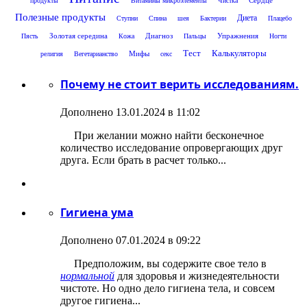
продукты
Витамины микроэлементы
Чистка
Полезные продукты
Диета
Ступни
Спина
шея
Бактерии
Плацебо
Золотая середина
Диагноз
Упражнения
Пясть
Кожа
Пальцы
Ногти
Тест
Калькуляторы
Мифы
религия
Вегетарианство
секс
Почему не стоит верить исследованиям.
Дополнено 13.01.2024 в 11:02
При желании можно найти бесконечное
количество исследование опровергающих друг
друга. Если брать в расчет только...
Гигиена ума
Дополнено 07.01.2024 в 09:22
Предположим, вы содержите свое тело в
нормальной
для здоровья и жизнедеятельности
чистоте. Но одно дело гигиена тела, и совсем
другое гигиена...