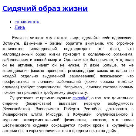
Сидячий образ жизни
справочник
Лень
Если вы читаете эту статью, сидя, сделайте себе одолжение:
Встаньте.
Движение – жизнь! обратите внимание, что огромное
количество исследований подтверждает тот факт, что
малоподвижный образ жизни приводит к ослаблению организма,
заболеваниям и ранней смерти. Организм как бы понимает, что, если
он не активен, значит он не нужен. И даже больше, те же
исследования (можно проверить рекомендации самостоятельно по
каждой отдельно выделенной заболеванию) показывают, что
профилактика и лечение заболеваний (кроме совсем тяжёлых
случаев) требует подвижности. Например , лечение сустава полным
покоем не приведет к требуемому результату.
Существуют не прямые научные
выводы
*, о том, что длительное
сидение (бездействие) вызывает нервную возбудимость
(беспокойство).
Эксперимент Роберта Рестайно, докторанта в
Университете штата Миссури, в Колумбии, опубликованного в
журнале экспериментальной физиологии, показал, что после
шестичасового сидения сокращается приток крови в крупнейшие
артерии ног, а икры увеличиваются в среднем почти на дюйм.