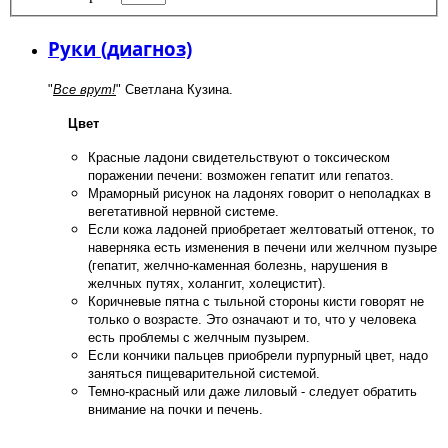
Руки (диагноз)
"
Все врут!
" Светлана Кузина.
Цвет
Красные ладони свидетельствуют о токсическом
поражении печени: возможен гепатит или гепатоз.
Мраморный рисунок на ладонях говорит о неполадках в
вегетативной нервной системе.
Если кожа ладоней приобретает желтоватый оттенок, то
наверняка есть изменения в печени или желчном пузыре
(гепатит, желчно-каменная болезнь, нарушения в
желчных путях, холангит, холецистит).
Коричневые пятна с тыльной стороны кисти говорят не
только о возрасте. Это означают и то, что у человека
есть проблемы с желчным пузырем.
Если кончики пальцев приобрели пурпурный цвет, надо
заняться пищеварительной системой.
Темно-красный или даже лиловый - следует обратить
внимание на почки и печень.