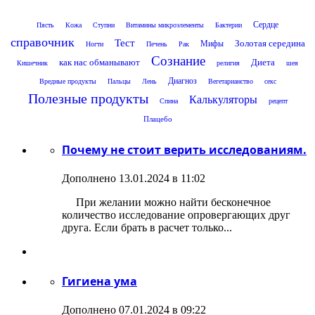
Сердце
Пясть
Кожа
Ступни
Витамины микроэлементы
Бактерии
справочник
Тест
Золотая середина
Мифы
Ногти
Печень
Рак
Сознание
как нас обманывают
Диета
Кишечник
религия
шея
Диагноз
Вредные продукты
Пальцы
Лень
Вегетарианство
секс
Полезные продукты
Калькуляторы
Спина
рецепт
Плацебо
Почему не стоит верить исследованиям.
Дополнено 13.01.2024 в 11:02
При желании можно найти бесконечное
количество исследование опровергающих друг
друга. Если брать в расчет только...
Гигиена ума
Дополнено 07.01.2024 в 09:22