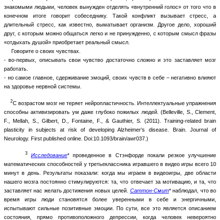
знакомыми людьми, человек вынужден отделять «внутренний голос» от того что в
конечном итоге говорит собеседнику. Такой конфликт вызывает стресс, а
длительный стресс, как известно, выматывает организм. Другое дело, хороший
друг, с которым можно общаться легко и не принужденно, с которым смысл фразы
«отдыхать душой» приобретает реальный смысл.
Говорите о своих чувствах.
- во-первых, описывать свои чувство достаточно сложно и это заставляет мозг
работать.
- но самое главное, сдерживание эмоций, своих чувств в себе – негативно влияют
на здоровье нервной системы.
2
С возрастом мозг не теряет нейропластичность. Интеллектуальные упражнения
способны активизировать ум даже глубоко пожилых людей. (
Belleville, S., Clement,
F., Mellah, S., Gilbert, D., Fontaine, F., & Gauthier, S. (2011). Training-related brain
plasticity in subjects at risk of developing Alzheimer’s disease. Brain. Journal of
Neurology. First published online. Doi:10.1093/brain/awr037.)
3
Исследование
* проведенное в Стэнфорде покали резкое улучшение
математических способностей у третьеклассника игравшего в видео игры всего 10
минут в день. Результаты показали: когда мы играем в видеоигры, две области
нашего мозга постоянно стимулируются: та, что отвечает за мотивацию, и та, что
заставляет нас желать достижения новых целей.
Саттон-Смит
* наблюдал, что во
время игры люди становятся более уверенными в себе и энергичными,
испытывают сильные позитивные эмоции. По сути, все это является описанием
состояния, прямо противоположного депрессии, когда человек невероятно