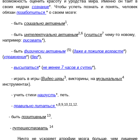
возможность оценить красоту и уродства мира. Именно он таит в
своих недрах
сознание
*. Чтобы успеть познать и понять, человек
обязан
позаботиться
* о своем мозге:
1
- быть
социально активным
,
2,6
7
- быть
интелектуально активным
(
учиться
чему-то новому,
например:
рисовать
*),
(5)
- быть
физически активным
(
даже в пожилов возрасте
*)
(
упражнения
*) (
бег
*),
-
высыпаться
* (
не менее 7 часов в сутки
*),
3
4
- играть в игры (
Видео игры
, викторины, на
музыкальных
инструментах).
- учить стихи
наизусть
*, петь.
,8,9,10,11,12.
-
правильно питаться
*
13
- быть
позитивным
,
14
-
путешествовать
Ничто не ускоряет атрофии мозга больше, чем лишение