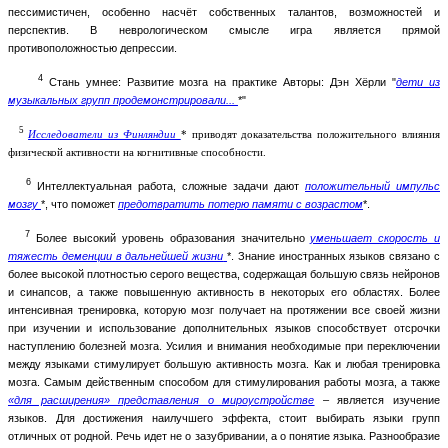
пессимистичен, особенно насчёт собственных талантов, возможностей и
перспектив. В неврологическом смысле игра является прямой
противоположностью депрессии.
4
Стань умнее: Развитие мозга на практике Авторы: Дэн Хёрли "
дети из
музыкальных групп продемонстрировали...
*"
5
Исследователи из Финляндии
* приводят доказательства положительного влияния
физической активности на когнитивные способности.
6
Интеллектуальная работа, сложные задачи дают
положительный импульс
мозгу
*, что поможет
предотвратить потерю памяти с возрастом
*.
7
Более высокий уровень образования значительно
уменьшает скорость и
тяжесть деменции в дальнейшей жизни
*. Знание иностранных языков связано с
более высокой плотностью серого вещества, содержащая большую связь нейронов
и синапсов, а также повышенную активность в некоторых его областях. Более
интенсивная тренировка, которую мозг получает на протяжении все своей жизни
при изучении и использование дополнительных языков способствует отсрочки
наступлению болезней мозга. Усилия и внимания необходимые при переключении
между языками стимулирует большую активность мозга. Как и любая тренировка
мозга. Самым действенным способом для стимулирования работы мозга, а также
«для расширения» представления о мироустройстве
– является изучение
языков. Для достижения наилучшего эффекта, стоит выбирать языки групп
отличных от родной. Речь идет не о зазубривании, а о понятие языка. Разнообразие