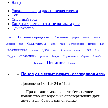
Назад
Упражнение-игра для снижения стресса
Сон
Смертный грех
Как узнать, чего вы хотите на самом деле
Одиночество
Полезные продукты
Сознание
Мозг
рецепт
Ногти
Чистка
Калькуляторы
как
Бактерии
секс
Пясть
Кожа
Вегетарианство
Пальцы
Тест
нас обманывают
Диета
Золотая середина
Печень
шея
Лень
справочник
Сердце
Мифы
Упражнения
религия
Ступни
Плацебо
Питание
Диагноз
Спина
Почему не стоит верить исследованиям.
Дополнено 13.01.2024 в 11:02
При желании можно найти бесконечное
количество исследование опровергающих друг
друга. Если брать в расчет только...