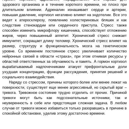
здорового организма и в течение короткого времени, но плохо при
длительном влиянии. Адреналин изнашивает сердце и артерии,
повышая давление, кортизол негативно влияет на эндотелии. Все это
ведет к атеросклерозу, появлению холестериновых бляшек и как
следствие стенокардии или сердечного приступа. Стресс также
способен изменить микрофлору кишечника, способствует отложению
жиров, через повышенный аппетит. Хронический стресс снижает
иммунитет, сокращает длину теломер. Хронический стресс влияет на
размер, структуру и функциональность мозга на генетическом
уровне. Со временем постоянное стресс увеличивает количество
нейронных связей в области «страха», при этом отнимая ресурсы у
областей ответственных за обучаемость и память. А гормон кортизол
вырабатываемый надпочечниками атакует префронтальные доли
ухудшая концентрацию, функции рассуждения, принятия решений и
социального взаимодействия.
Наряду со стрессом, причины которого более или менее лежат на
поверхности, существует еще менее агрессивный, но скрытый враг –
тревога. Тревожное состояние трудно отделить от прочих. Причиной
тревоги могут быть как подсознательные источники, так и
неуверенность в себе или предстоящая сложная задача. В любом
случае от тревоги можно избавиться только разоравшись в причине в
спокойной обстановке, уделив этому достаточно времени.