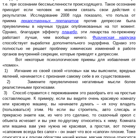
т.е. при осознании бессмысленности происходящего. Такое осознание
приходит если человек не можем связать свои действия с
результатом. Исследование 2008 года показало, что польза от
приема
лекарственных препаратов
против депрессии была
преувеличены в научных трудах опубликованных на тот момент.
Однако, благодаря эффекту
плацебо
, эти лекарства по-прежнему
работают лучше, чем вообще ничего.
Физическая нагрузка
способствует выработке дополнительного эндорфина. Однако это
полностью не решает проблему химических изменений в работе
органов внутренней секреции, которые приводят к депрессии.
Вот некоторые психологические приемы для избавления от
«помех».
1) Изгнание из своей своей «головы» как мы выяснили, вредных
явлений, начинается с признания самому себе в их существовании.
2) Замените преувеличенно негативные мысли более
реалистичными прогнозами.
3) Способ справится с переживанием это разобрать его на простые
составляющие. К примеру, если вы видите очень красивую комнату
или красивую машину, вы начинаете думать – «я хочу владеть
(пользоваться) этим. Но если вы строитель, авто слесарь и
прекрасно знаете как, из чего это сделано, то сказочный ореол с
объекта исчезает и вы уже по-другому относитесь к нему. Комната
или машина вам уже нужна не красивая, а простая, вот почему
«сапожник всегда без сапог» - он знает что все «сапоги» плохие. Тоже
относится и к другим областям нашей жизни, мясник проще относится