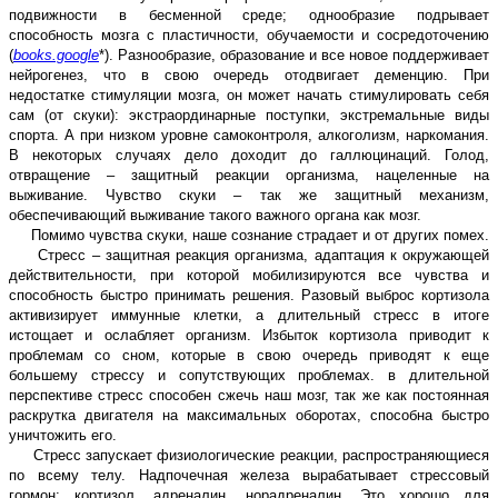
подвижности в бесменной среде; однообразие подрывает
способность мозга с пластичности, обучаемости и сосредоточению
(
books.google
*). Разнообразие, образование и все новое поддерживает
нейрогенез, что в свою очередь отодвигает деменцию. При
недостатке стимуляции мозга, он может начать стимулировать себя
сам (от скуки): экстраординарные поступки, экстремальные виды
спорта. А при низком уровне самоконтроля, алкоголизм, наркомания.
В некоторых случаях дело доходит до галлюцинаций. Голод,
отвращение – защитный реакции организма, нацеленные на
выживание. Чувство скуки – так же защитный механизм,
обеспечивающий выживание такого важного органа как мозг.
Помимо чувства скуки, наше сознание страдает и от других помех.
Стресс
– защитная реакция организма, адаптация к окружающей
действительности, при которой мобилизируются все чувства и
способность быстро принимать решения. Разовый выброс кортизола
активизирует иммунные клетки, а длительный стресс в итоге
истощает и ослабляет организм. Избыток кортизола приводит к
проблемам со сном, которые в свою очередь приводят к еще
большему стрессу и сопутствующих проблемах. в длительной
перспективе стресс способен сжечь наш мозг, так же как постоянная
раскрутка двигателя на максимальных оборотах, способна быстро
уничтожить его.
Стресс запускает физиологические реакции, распространяющиеся
по всему телу. Надпочечная железа вырабатывает стрессовый
гормон: кортизол, адреналин, норадреналин. Это хорошо для