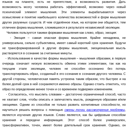
языков на планете, есть не препятствие, а возможность развития. Дать
возможность мозгу человека работать эффективней, возможно через новый
психический элемент мышления. Эти элементы вырабатываются через
осмысление и понятие наибольшего количества возможностей и форм мышления
других разумных существ. И чем отдалённое язык, на котором они общается, тем
отличнее форма мышления, сложившееся в результате независимой эволюции.
Человек пользуется такими формами мышления как слово, образ, эмоция:
- Эмоция – самая опасная форма мышления. Крайне ненадежна, не
универсальна, сильно субъективна, имеет самый короткий срок хранения. Будучи
не трансформированной в другие формы мышления, эмоциональная мысль
растворяется в сознание за считанные минуты.
- Использование в качестве формы мышления – мышления образами, в первую
очередь означает низкую возможность обмена этими элементами, так как на
текущем этапе эволюции, человек не способен осознанно без потерь
транспортировать образ, созданный в его сознание в сознание другого человека. С
другой стороны, человеческая память устроена таким образом, что быстрее и на
более долгий срок в ней сохраняются именно образы. Однако стоить отметить, что
образ по определению менее точен и со временем подвержен изменениям.
- Согласитесь, что мыслить словами – достаточно ограниченный способ, часто
не хватает слов, чтобы описать и запечатлеть мысль, рожденную образами и/или
эмоциями. Одним из способов не только развить когнитивные способности, но
научиться решать вопросы с помощью
смены точки рассмотрения проблемы
,
является изучения других языков. Слово является, как бы цифровым способом
хранения и передачи информация. Этот способ более универсален,
трансформативен, точен, имеет более длительный срок хранения. Однако, он