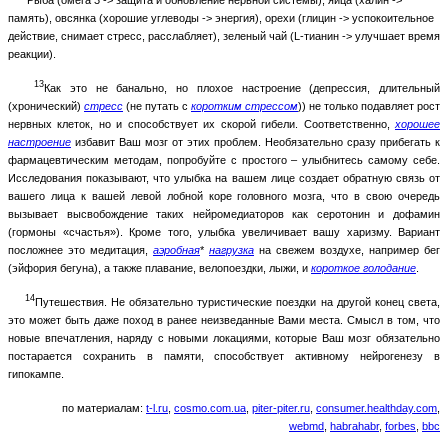
память), овсянка (хорошие углеводы -> энергия), орехи (глицин -> успокоительное
действие, снимает стресс, расслабляет), зеленый чай (L-тианин -> улучшает время
реакции).
13
Как это не банально, но плохое настроение (депрессия, длительный
(хронический)
стресс
(не путать с
коротким стрессом
)) не только подавляет рост
нервных клеток, но и способствует их скорой гибели. Соответственно,
хорошее
настроение
избавит Ваш мозг от этих проблем. Необязательно сразу прибегать к
фармацевтическим методам, попробуйте с простого – улыбнитесь самому себе.
Исследования показывают, что улыбка на вашем лице создает обратную связь от
вашего лица к вашей левой лобной коре головного мозга, что в свою очередь
вызывает высвобождение таких нейромедиаторов как серотонин и дофамин
(гормоны «счастья»). Кроме того, улыбка увеличивает вашу харизму. Вариант
посложнее это медитация,
аэробная
*
нагрузка
на свежем воздухе, например бег
(эйфория бегуна), а также плавание, велопоездки, лыжи, и
короткое голодание
.
14
Путешествия. Не обязательно туристические поездки на другой конец света,
это может быть даже поход в ранее неизведанные Вами места. Смысл в том, что
новые впечатления, наряду с новыми локациями, которые Ваш мозг обязательно
постарается сохранить в памяти, способствует активному нейрогенезу в
гипокампе.
по материалам:
t-l.ru
,
cosmo.com.ua
,
piter-piter.ru
,
consumer.healthday.com
,
webmd
,
habrahabr
,
forbes
,
bbc