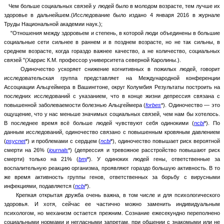
Чем больше социальных связей у людей было в молодом возрасте, тем лучше их
здоровье в дальнейшем.(Исследование было издано 4 января 2016 в журнале
Труды Национальной академии наук.);
"Отношения между здоровьем и степень, в которой люди объединены в большие
социальные сети сильнее в раннем и в позднем возрасте, но не так сильны, в
среднем возрасте, когда гораздо важнее качество, а не количество, социальных
связей "(Харрис К.М. профессор университета северной Каролины.).
Одиночество ускоряет снижение когнитивных в пожилых людей, говорит
исследовательская группа представляет на Международной конференции
Ассоциации Альцгеймера в Вашингтоне, округ Колумбия Результаты построить на
последних исследований с указанием, что в конце жизни депрессия связана с
повышенной заболеваемости болезнью Альцгеймера (
forbes
*). Одиночество — это
ощущение, что у нас меньше значимых социальных связей, чем нам бы хотелось.
В последнее время всё больше людей чувствуют себя одинокими (
ncbi
*). По
данным исследований, одиночество связано с повышенным кровяным давлением
(
psycnet
*) и проблемами с сердцем (
ncbi
*), одиночество повышает риск вероятной
смерти на 26% (
journals
*) (депрессия и тревожное расстройство повышают риск
смерти) только на 21% (
bmj
*). У одиноких людей гены, ответственные за
воспалительную реакцию организма, проявляют гораздо большую активность. В то
же время активность группы генов, ответственных за борьбу с вирусными
инфекциями, подавляется (
ncbi
*).
Крепкая открытая дружба очень важна, в том числе и для психологического
здоровья. И хотя, сейчас ее частично можно заменить индивидуальным
психологом, но механизм остается прежним. Сознание ежесекундно переполнено
социальными нормами и негласными запретам, при общении с знакомыми или не