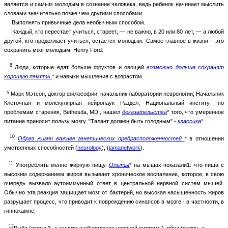
является и самым молодым в сознание человека, ведь ребенок начинает мыслить
словами значительно позже чем другими способами.
Выполнять привычные дела необычным способом.
Каждый, кто перестает учиться, стареет, — не важно, в 20 или 80 лет, — а любой
другой, кто продолжает учиться, остается молодым. Самое главное в жизни – это
сохранить мозг молодым. Henry Ford.
8
Люди, которые едят больше фруктов и овощей
возможно дольше сохранят
хорошую память
* и навыки мышления с возрастом.
9
Марк Мэтсон, доктор философии, начальник лаборатории неврологии; Начальник
Клеточная и молекулярная нейронаук Раздел, Национальный институт по
проблемам старения, Bethesda, MD., нашел
доказательства
* того, что умеренное
питание приносит пользу мозгу. "Талант должен быть голодным" -
классика
*.
10
Образ жизни важнее генетических предрасположенностей
* в отношении
умственных способностей (
neurology
), (
jamanetwork
).
11
Употреблять менне жирную пищу
.
Опыты
* на мышах показали1: что пища с
высоким содержанием жиров вызывает хроническое воспаление, которое, в свою
очередь вызвало аутоиммунный ответ в центральной нервной систем мышей.
Обычно эта реакция защищает мозг от бактерий, но высокая насыщенность жиров
разрушает процесс, что приводит к повреждению синапсов в мозге - в частности, в
гиппокампе.
12
Рыба (омега 3 -> защита и обновление нервной системы), яйца (халин ->