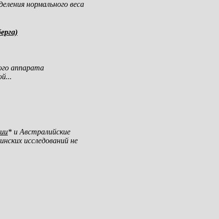
еления нормального веса
ерга)
ого аппарата
й...
ии
*
и Австралийские
инских исследований не