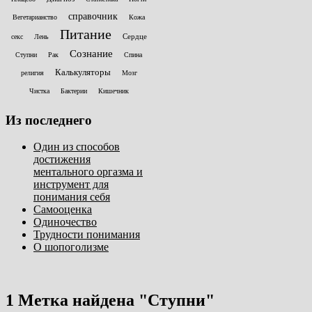
справочник
Вегетарианство
Кожа
Питание
Сердце
секс
Лень
Сознание
Ступни
Рак
Спина
Калькуляторы
религия
Мозг
Чистка
Бактерии
Кишечник
Из последнего
Один из способов
достижения
ментального оргазма и
инструмент для
понимания себя
Самооценка
Одиночество
Трудности понимания
О шопоголизме
1 Метка найдена
"Ступни"