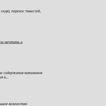
сидя), перенос тяжестей,
сли мечтать о
ие содержания витаминов
 и...
ьшое количество