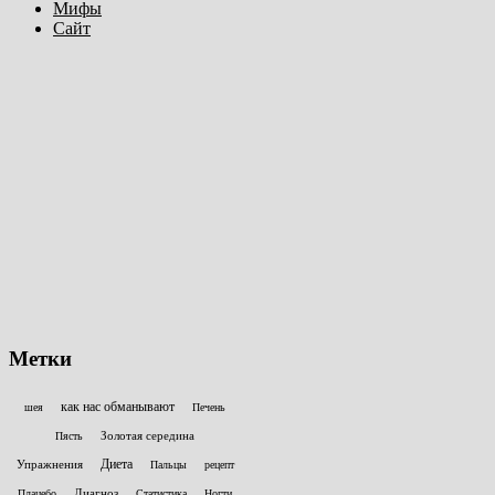
Мифы
Сайт
Метки
как нас обманывают
шея
Печень
Золотая середина
Пясть
Диета
Упражнения
Пальцы
рецепт
Диагноз
Плацебо
Статистика
Ногти